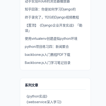
动手实现m3u8的浏览器播放器
知乎回答：你是如何学习Django的
终于录完了，112G的Django视频教程
【置顶】《Django企业开发实战》「勘
误」
使用virtualenv创建虚拟python环境
python项目练习四：新闻聚合
backbone.js入门教程PDF下载
Backbone.js入门学习笔记目录
系列文章
《python实战》
《webservice深入学习》