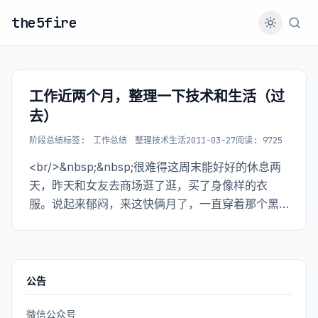
the5fire
工作近两个月，整理一下技术和生活（过
去）
阶段总结
标签:
工作总结
整理技术生活
2011-03-27
阅读: 9725
<br/>&nbsp;&nbsp;很难得这周末能好好的休息两
天，昨天和女友去商场逛了逛，买了身像样的衣
服。说起来郁闷，来这快俩月了，一直穿着那个黑
色的呢子大衣。穿新衣服回住处，房东用怪异的眼
神看这我，那潜台词就是：“你终于不穿冬天的衣服
了……”，自我调侃一下。其实技术人员在空闲
公告
微信公众号