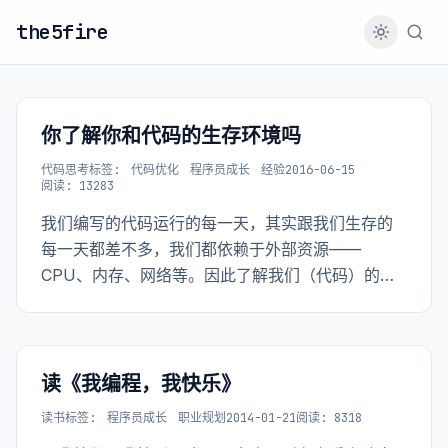
the5fire
你了解你和代码的生存环境吗
代码思考
标签:
代码优化
程序员成长
经验
2016-06-15
阅读: 13283
我们编写的代码运行的每一天，其实跟我们生存的
每一天都差不多，我们都依赖于外部资源——
CPU、内存、网络等。因此了解我们（代码）的生
存环境是相当重要的事情，无论是程序从Redis获取
数据，或者是我们看到绿灯之后走过马路，大概率
上是安全的，但是依然存在风险，了解存在哪些风
险是必要的。
读《我编程，我快乐》
读书
标签:
程序员成长
职业规划
2014-01-21
阅读: 8318