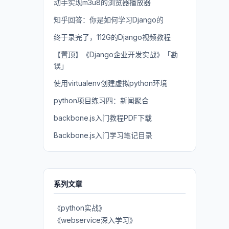
动手实现m3u8的浏览器播放器
知乎回答：你是如何学习Django的
终于录完了，112G的Django视频教程
【置顶】《Django企业开发实战》「勘
误」
使用virtualenv创建虚拟python环境
python项目练习四：新闻聚合
backbone.js入门教程PDF下载
Backbone.js入门学习笔记目录
系列文章
《python实战》
《webservice深入学习》