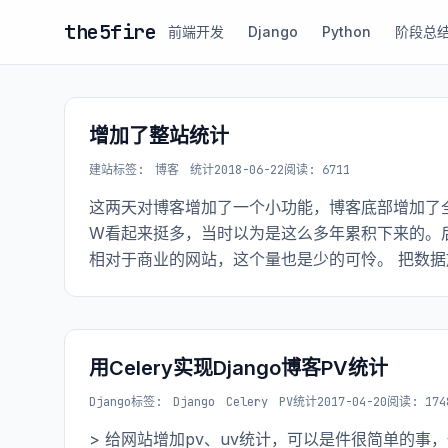
the5fire
前端开发
Django
Python
阶段总
增加了整站统计
建站
标签:
博客
统计
2018-06-22
阅读: 6711
这两天对博客增加了一个小功能，博客底部增加了全
W看起来挺多，当时以为是这么多年累积下来的。后
相对于商业的网站，这个量也是少的可怜。 把数
用Celery实现Django博客PV统计
Django
标签:
Django
Celery
PV统计
2017-04-20
阅读: 174
> 给网站增加pv、uv统计，可以是件很简单的事