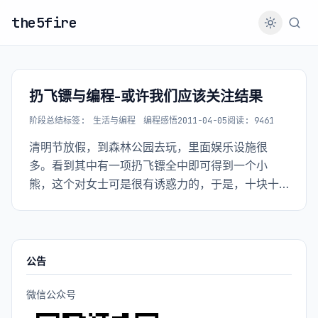
the5fire
扔飞镖与编程-或许我们应该关注结果
阶段总结
标签:
生活与编程
编程感悟
2011-04-05
阅读: 9461
清明节放假，到森林公园去玩，里面娱乐设施很
多。看到其中有一项扔飞镖全中即可得到一个小
熊，这个对女士可是很有诱惑力的，于是，十块十
只镖。 第一次摸飞镖，觉得这个东西头很重，但是
应该怎么仍呢？没有经验。凭感觉扔吧，随手扔
公告
微信公众号