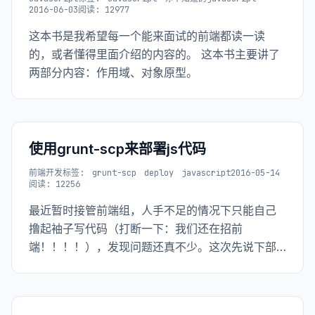
2016-06-03
阅读: 12977
这本书是我希望每一个能来面试的前端都读一读
的，或者懂得里面介绍的内容的。 这本书主要讲了
两部分内容：作用域、对象原型。
使用grunt-scp来部署js代码
前端开发
标签:
grunt-scp
deploy
javascript
2016-05-14
阅读: 12256
最近暂时接管前端组，人手不足的情况下只能自己
撸起袖子写代码（打断一下：我们还在招前
端！！！！），发现问题还真不少。这次先说下部
署方式改造的事，其他的事之后有空可以扯一扯。
比如：前端工程师算不算工程师啦~~，前端工程师
面试遇到的奇怪问题了~~~等等等等吧，当然，我