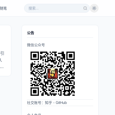
随笔
公告
微信公众号
索引
久
重定
名
社交账号：
知乎
-
GitHub