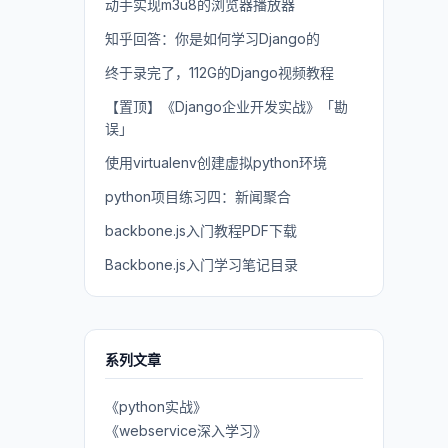
动手实现m3u8的浏览器播放器
知乎回答：你是如何学习Django的
终于录完了，112G的Django视频教程
【置顶】《Django企业开发实战》「勘
误」
使用virtualenv创建虚拟python环境
python项目练习四：新闻聚合
backbone.js入门教程PDF下载
Backbone.js入门学习笔记目录
系列文章
《python实战》
《webservice深入学习》