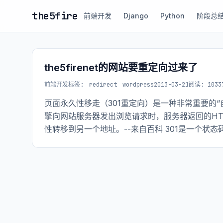
the5fire
前端开发
Django
Python
阶段总
the5firenet的网站要重定向过来了
前端开发
标签:
redirect
wordpress
2013-03-21
阅读: 1033
页面永久性移走（301重定向）是一种非常重要的
擎向网站服务器发出浏览请求时，服务器返回的HTT
性转移到另一个地址。--来自百科 301是一个状
向到另外一个地址（浏览器跳转）。 另外一个作
发生永久性变更了。