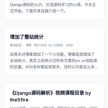
Django源码的认识，交流源码学习的心得。今天正
式开始。下面先来自我介绍一下。
增加了整站统计
建站
标签:
博客
统计
2018-06-22
阅读: 6708
这两天对博客增加了一个小功能，博客底部增加了
全站统计。其实之前统计过所有文章的pv uv加起来
的总量。400多W看起来挺多，当时以为是这么多
年累积下来的。后来看了下博客文章，2017年才加
的统计逻辑。不过即便这么算，相对于商业的网
站，这个量也是少的可怜。 把数据放出来，也作为
网站的一部分，看看数，也比较有趣。
《Django源码解析》视频课程目录 by
the5fire