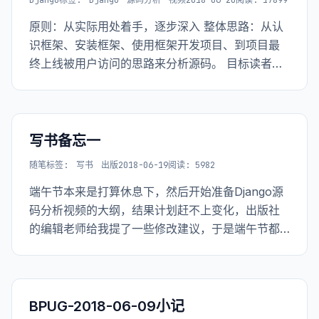
Django
标签:
Django
源码分析
视频
2018-06-20
阅读: 17899
原则：从实际用处着手，逐步深入 整体思路：从认
识框架、安装框架、使用框架开发项目、到项目最
终上线被用户访问的思路来分析源码。 目标读者：
* 能够使用Django开发项目，想要更深入的了解
Django内部原理 * 已经开始尝试翻源码，希望找个
人一起交流 * 想要通过学习Django源码，写出更好
代码
写书备忘一
随笔
标签:
写书
出版
2018-06-19
阅读: 5982
端午节本来是打算休息下，然后开始准备Django源
码分析视频的大纲，结果计划赶不上变化，出版社
的编辑老师给我提了一些修改建议，于是端午节都
在改书稿。
BPUG-2018-06-09小记