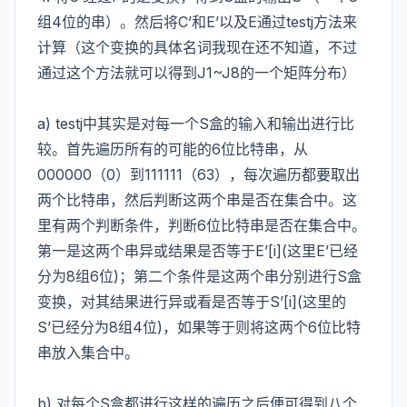
组4位的串）。然后将C’和E’以及E通过testj方法来
计算（这个变换的具体名词我现在还不知道，不过
通过这个方法就可以得到J1~J8的一个矩阵分布）
a) testj中其实是对每一个S盒的输入和输出进行比
较。首先遍历所有的可能的6位比特串，从
000000（0）到111111（63），每次遍历都要取出
两个比特串，然后判断这两个串是否在集合中。这
里有两个判断条件，判断6位比特串是否在集合中。
第一是这两个串异或结果是否等于E’[i](这里E’已经
分为8组6位)；第二个条件是这两个串分别进行S盒
变换，对其结果进行异或看是否等于S’[i](这里的
S’已经分为8组4位)，如果等于则将这两个6位比特
串放入集合中。
b) 对每个S盒都进行这样的遍历之后便可得到八个