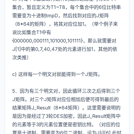
集合，暂且定义为T1~T8，每个集合中的6位比特串
需要变为十进制tmpD，然后找到对应的J矩阵
（8*64的矩阵），将其对应位加1。（举个例子来
说比如集合T1中有
{000000,000111,101000,101111}，那么就需要对
J[1]中的第0,7,40,47处的元素进行加1，其他的依
次类推）
c) 这样每一个明文对就能得到一个J矩阵。
5．因为有三个明文对，因此循环三次之后得到三个
J矩阵。对三个J矩阵对应位相加后便可得到最后的
结果矩阵J_Result（8*64矩阵）。这里需要说明的
是因为是经过了3轮DES加密，因此J_Result矩阵中
的元素等于3的元素位置便是密钥比特。（对应的位
置是十进制，需要变为6位二进制，设为J[i][6].此时