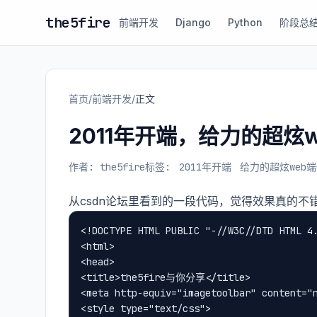
the5fire
前端开发
Django
Python
阶段总
首页
/
前端开发
/
正文
2011年开端，给力的超炫
作者: the5fire
标签:
2011年开端
给力的超炫web
从csdn论坛里看到的一段代码，觉得效果真的
<!DOCTYPE HTML PUBLIC "-//W3C//DTD HTML 4.
<html>

<head>

<title>the5fire与你分享</title>

<meta http-equiv="imagetoolbar" content="n
<style type="text/css">
