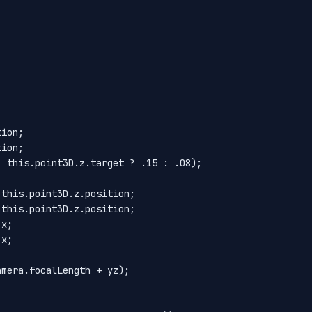
ion;

ion;

 this.point3D.z.target ? .15 : .08);

this.point3D.z.position;

this.point3D.z.position;

x;

x;

mera.focalLength + yz);
