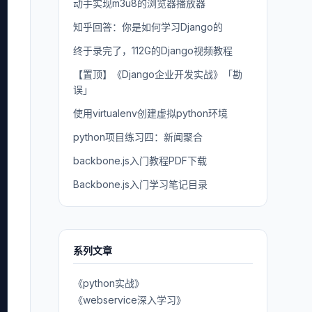
动手实现m3u8的浏览器播放器
知乎回答：你是如何学习Django的
终于录完了，112G的Django视频教程
【置顶】《Django企业开发实战》「勘
误」
使用virtualenv创建虚拟python环境
python项目练习四：新闻聚合
backbone.js入门教程PDF下载
Backbone.js入门学习笔记目录
系列文章
《python实战》
《webservice深入学习》