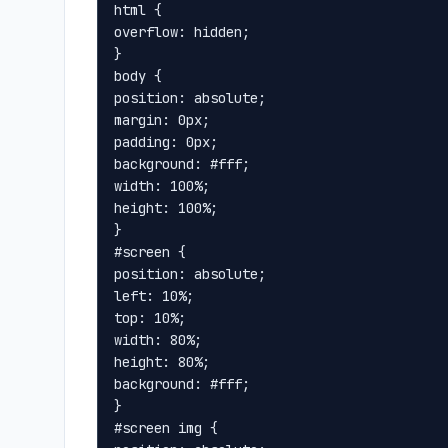
html {

overflow: hidden;

}

body {

position: absolute;

margin: 0px;

padding: 0px;

background: #fff;

width: 100%;

height: 100%;

}

#screen {

position: absolute;

left: 10%;

top: 10%;

width: 80%;

height: 80%;

background: #fff;

}

#screen img {
