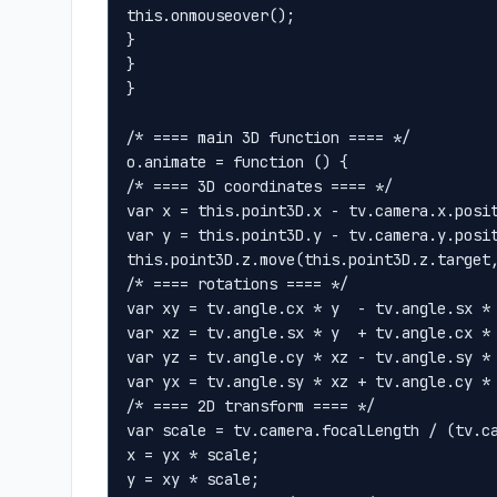
this.onmouseover();

}

}

}

/* ==== main 3D function ==== */

o.animate = function () {

/* ==== 3D coordinates ==== */

var x = this.point3D.x - tv.camera.x.posit
var y = this.point3D.y - tv.camera.y.posit
this.point3D.z.move(this.point3D.z.target,
/* ==== rotations ==== */

var xy = tv.angle.cx * y  - tv.angle.sx * 
var xz = tv.angle.sx * y  + tv.angle.cx * 
var yz = tv.angle.cy * xz - tv.angle.sy * 
var yx = tv.angle.sy * xz + tv.angle.cy * 
/* ==== 2D transform ==== */

var scale = tv.camera.focalLength / (tv.ca
x = yx * scale;

y = xy * scale;
