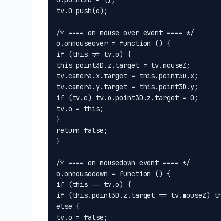
o.point2D = {};

tv.O.push(o);

/* ==== on mouse over event ==== */

o.onmouseover = function () {

if (this != tv.o) {

this.point3D.z.target = tv.mouseZ;

tv.camera.x.target = this.point3D.x;

tv.camera.y.target = this.point3D.y;

if (tv.o) tv.o.point3D.z.target = 0;

tv.o = this;

}

return false;

}

/* ==== on mousedown event ==== */

o.onmousedown = function () {

if (this == tv.o) {

if (this.point3D.z.target == tv.mouseZ) th
else {

tv.o = false;
