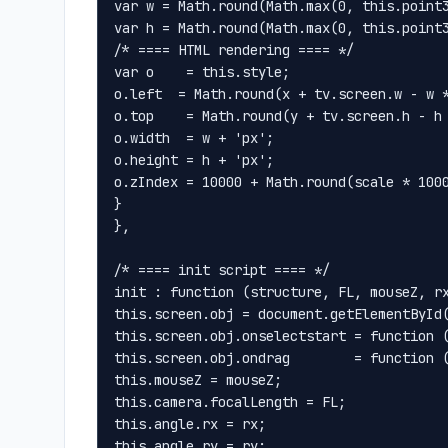
var w = Math.round(Math.max(0, this.point3
var h = Math.round(Math.max(0, this.point3
/* ==== HTML rendering ==== */

var o    = this.style;

o.left  = Math.round(x + tv.screen.w - w *
o.top    = Math.round(y + tv.screen.h - h 
o.width  = w + 'px';

o.height = h + 'px';

o.zIndex = 10000 + Math.round(scale * 1000
}

},

/* ==== init script ==== */

init : function (structure, FL, mouseZ, rx
this.screen.obj = document.getElementById(
this.screen.obj.onselectstart = function (
this.screen.obj.ondrag        = function (
this.mouseZ = mouseZ;

this.camera.focalLength = FL;

this.angle.rx = rx;

this.angle.ry = ry;
