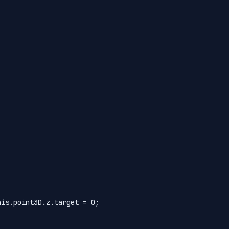
is.point3D.z.target = 0;
