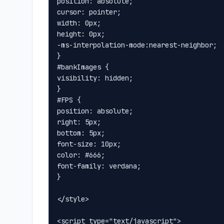
position: absolute;

cursor: pointer;

width: 0px;

height: 0px;

-ms-interpolation-mode:nearest-neighbor;

}

#bankImages {

visibility: hidden;

}

#FPS {

position: absolute;

right: 5px;

bottom: 5px;

font-size: 10px;

color: #666;

font-family: verdana;

}

</style>

<script type="text/javascript">
