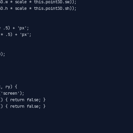
D.w * scale * this.point3D.sw));

D.h * scale * this.point3D.sh));

 .5) + 'px';

* .5) + 'px';

);

, ry) {

'screen');

) { return false; }

) { return false; }
