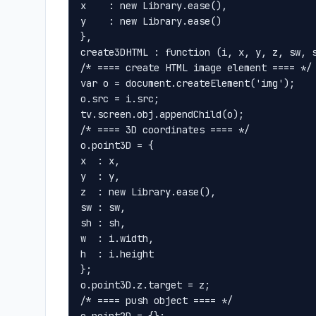
x    : new Library.ease(),

y    : new Library.ease()

},

create3DHTML : function (i, x, y, z, sw, s
/* ==== create HTML image element ==== */

var o = document.createElement('img');

o.src = i.src;

tv.screen.obj.appendChild(o);

/* ==== 3D coordinates ==== */

o.point3D = {

x  : x,

y  : y,

z  : new Library.ease(),

sw : sw,

sh : sh,

w  : i.width,

h  : i.height

};

o.point3D.z.target = z;

/* ==== push object ==== */
