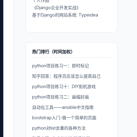
个人作品
《Django企业开发实战》
基于Django的网站系统: Typeidea
热门排行（时间加权）
python项目练习一：即时标记
知乎回答：程序员应该怎么提高自己
python项目练习十：DIY街机游戏
python项目练习二：画幅好画
自动化工具——ansible中文指南
bootstrap入门-做一个简单的页面
python对list去重的各种方法