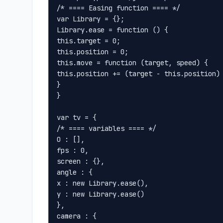
/* ==== Easing function ==== */

var Library = {};

Library.ease = function () {

this.target = 0;

this.position = 0;

this.move = function (target, speed) {

this.position += (target - this.position) 
}

}

var tv = {

/* ==== variables ==== */

O : [],

fps : 0,

screen : {},

angle : {

x : new Library.ease(),

y : new Library.ease()

},

camera : {
