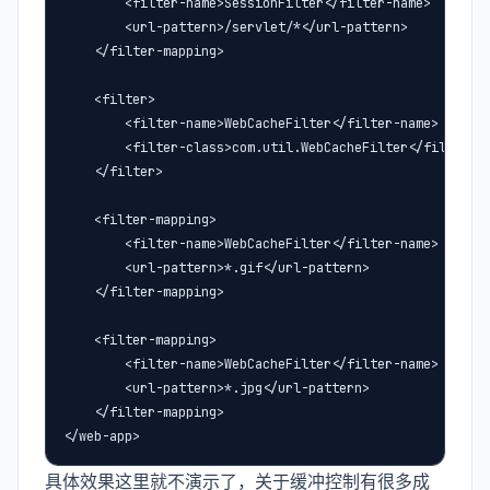
        <filter-name>SessionFilter</filter-name>

        <url-pattern>/servlet/*</url-pattern>

    </filter-mapping>

    <filter>

        <filter-name>WebCacheFilter</filter-name>

        <filter-class>com.util.WebCacheFilter</filter-cl
    </filter>

    <filter-mapping>

        <filter-name>WebCacheFilter</filter-name>

        <url-pattern>*.gif</url-pattern>

    </filter-mapping>

    <filter-mapping>

        <filter-name>WebCacheFilter</filter-name>

        <url-pattern>*.jpg</url-pattern>

    </filter-mapping>

</web-app>
具体效果这里就不演示了，关于缓冲控制有很多成