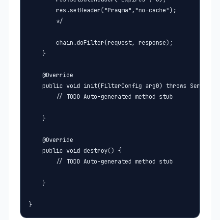
        res.setHeader("Pragma","no-cache"); 

        */

        chain.doFilter(request, response);

    }

    @Override

    public void init(FilterConfig arg0) throws ServletEx
        // TODO Auto-generated method stub

    }

    @Override

    public void destroy() {

        // TODO Auto-generated method stub

    }

}