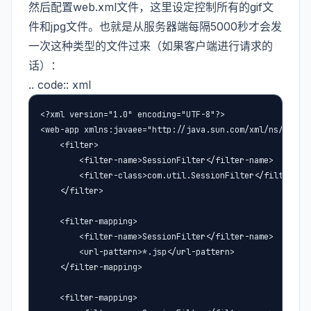
然后配置web.xml文件，这里设定控制所有的gif文
件和jpg文件。也就是从服务器端每隔5000秒才会发
一次这种类型的文件过来（如果客户端进行请求的
话）：
.. code:: xml
<?xml version="1.0" encoding="UTF-8"?>

<web-app xmlns:javaee="http://java.sun.com/xml/ns/javaee
    <filter>

        <filter-name>SessionFilter</filter-name>

        <filter-class>com.util.SessionFilter</filter-cla
    </filter>

    <filter-mapping>

        <filter-name>SessionFilter</filter-name>

        <url-pattern>*.jsp</url-pattern>

    </filter-mapping>

    <filter-mapping>
