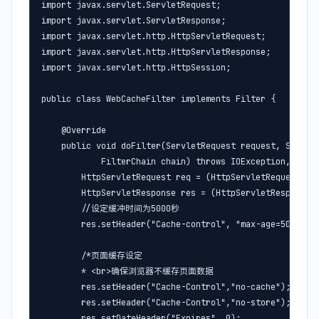
import javax.servlet.ServletRequest;

import javax.servlet.ServletResponse;

import javax.servlet.http.HttpServletRequest;

import javax.servlet.http.HttpServletResponse;

import javax.servlet.http.HttpSession;

public class WebCacheFilter implements Filter {

    @Override

    public void doFilter(ServletRequest request, Servlet
            FilterChain chain) throws IOException, Servl
        HttpServletRequest req = (HttpServletRequest)req
        HttpServletResponse res = (HttpServletResponse)r
        //设定缓冲时间为5000秒

        res.setHeader("Cache-control", "max-age=5000");

        /*页面缓存设定 

        * <br>确保浏览器不缓存页面数据 

        res.setHeader("Cache-Control","no-cache"); 

        res.setHeader("Cache-Control","no-store"); 

        res.setDateHeader("Expires", 0); 
