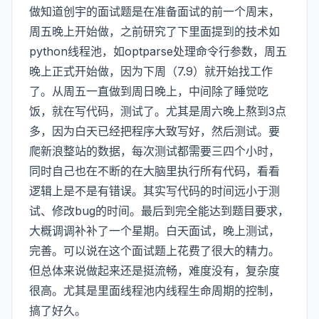
做知道创宇的面试题是在准备面试的前一个周末，
周五晚上开始做，之前研究了下里面提到的技术如
python线程池
，如
optparse处理命令行参数
，周五
晚上正式开始做，因为下周（7.9）就开始找工作
了。从周五一直做到周日晚上，中间除了睡觉吃
饭，就在写代码，测试了。尤其是周六晚上熬到3点
多，因为白天已经把程序大致写好，然后测试。要
爬新浪整站的数据，每次测试都需要三四个小时，
同时自己也在不断的在大脑里执行所有代码，看看
逻辑上是不是有错误。其实写代码的时间远小于测
试、修改bug的时间。最后到完全能达到题目要求，
大概调调补补了一个星期。白天面试，晚上测试，
完善。可以说在这个面试题上花费了很大的精力。
但总体来说做起来还是挺流畅，难度没有，复杂度
很高。尤其是里面线程池内线程生命周期的控制，
搞了好久。