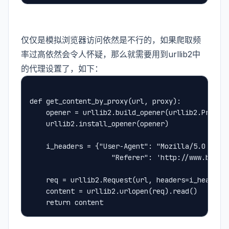
仅仅是模拟浏览器访问依然是不行的，如果爬取频
率过高依然会令人怀疑，那么就需要用到urllib2中
的代理设置了，如下：
def get_content_by_proxy(url, proxy):
    opener = urllib2.build_opener(urllib2.ProxyH
    urllib2.install_opener(opener)
    i_headers = {"User-Agent": "Mozilla/5.0 (Win
					"Referer": 'http://www.baid
    req = urllib2.Request(url, headers=i_headers
    content = urllib2.urlopen(req).read()
    return content