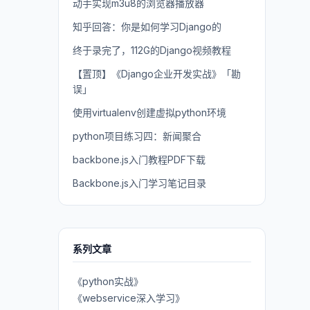
动手实现m3u8的浏览器播放器
知乎回答：你是如何学习Django的
终于录完了，112G的Django视频教程
【置顶】《Django企业开发实战》「勘
误」
使用virtualenv创建虚拟python环境
python项目练习四：新闻聚合
backbone.js入门教程PDF下载
Backbone.js入门学习笔记目录
系列文章
《python实战》
《webservice深入学习》