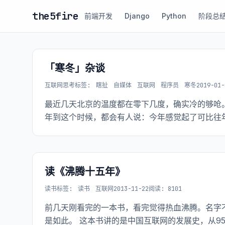
the5fire
前端开发
Django
Python
阶段总
「寒冬」杂谈
互联网思考
标签:
瞎扯
自媒体
互联网
程序员
寒冬
2019-01-
最近几天北京的温度都在零下几度，确实冷的够呛
年到这个时候，都会有人说：今年感觉起了可比往
读《沸腾十五年》
读书
标签:
读书
互联网
2013-11-22
阅读: 8101
前几天刚看完的一本书，看完觉得热血沸腾。名字
是如此。 这本书讲的是中国互联网的发展史，从9