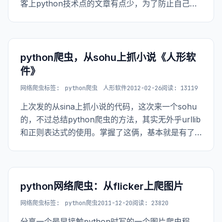
客上python技术点的文章有点少，为了防止自己总
是遗忘，还是写出来的好。 前几天刚看完
《Linux/Unix设计思想》，真是一本不错的书，推
荐想提高自己代码质量的童鞋看一下，里面经常提
到要
python爬虫，从sohu上抓小说《人形软
件》
网络爬虫
标签:
python爬虫
人形软件
2012-02-26
阅读: 13119
上次发的从sina上抓小说的代码，这次来一个sohu
的，不过总结python爬虫的方法，其实无外乎urllib
和正则表达式的使用。掌握了这俩，基本就是有了
就抓。 直接上代码了，以下代码仅供参考，切不可
用于非法用途。
python网络爬虫：从flicker上爬图片
网络爬虫
标签:
python爬虫
2011-12-20
阅读: 23820
分享一个最早接触python时写的一个图片爬虫程