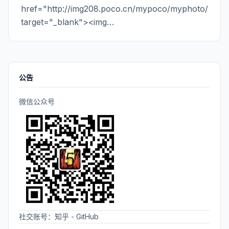
href="http://img208.poco.cn/mypoco/myphoto/2011
计数，这种方式的缺点是无法循环引用。但是
target="_blank"><img
Python在引用计数的基础上又使用了标记清除和分
src="http://img208.poco.cn/my
代收集的方式。具体GC的集中策略，各自优缺点，
以后详细学习后分享给大家，这里不多做介绍。
公告
微信公众号
社交账号：
知乎
-
GitHub