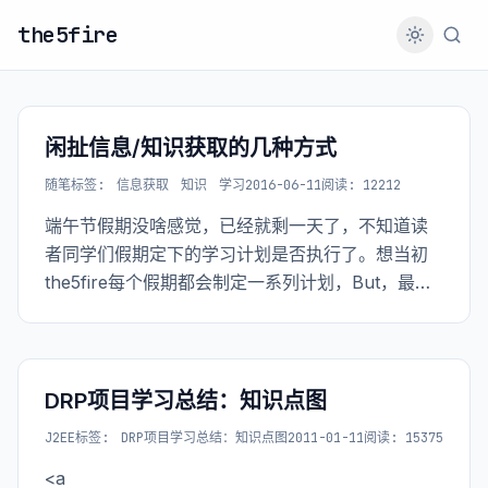
the5fire
闲扯信息/知识获取的几种方式
随笔
标签:
信息获取
知识
学习
2016-06-11
阅读: 12212
端午节假期没啥感觉，已经就剩一天了，不知道读
者同学们假期定下的学习计划是否执行了。想当初
the5fire每个假期都会制定一系列计划，But，最后
发现都是计划赶不上变化，于是也不在制定什么计
划了，有时间还是按照大的计划表形式，看看前端
的东西，对比下后端的东西。 比如今天看到
《Javascript高级程序设计》关于JS垃圾回收的部
DRP项目学习总结：知识点图
分（GC），使用“标记清除”的方式，另外说了“引用
J2EE
标签:
DRP项目学习总结：知识点图
2011-01-11
阅读: 15375
计数”机制的缺点，于是the5fire又跑去看了Python
<a
中关于GC更详细的介绍，因此Python就是用的引用