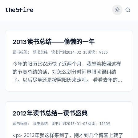
the5fire
2013读书总结——偷懒的一年
读书
标签:
读书总结
读书计划
2014-02-10
阅读: 9113
今年的阳历比农历快了近两个月，我想着按照这样
的节奏总结的话，对怎么划分时间界限就很纠结
了。以后尽量还是按照阳历来走吧。 看看去年的读
书成绩——21本书，本来计划13年多读些书，但感
觉不如12年多，具体多少？下面总结总结。
2012年读书总结--读书盛典
读书
标签:
读书总结
读书计划
2013-01-03
阅读: 11009
<p> 2013年就这样来到了，刚才到几个博客上转了