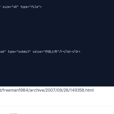
 size="40" type="file">

load" type="submit" value="开始上传"/></td></tr>

eeman1984/archive/2007/09/28/149358.html