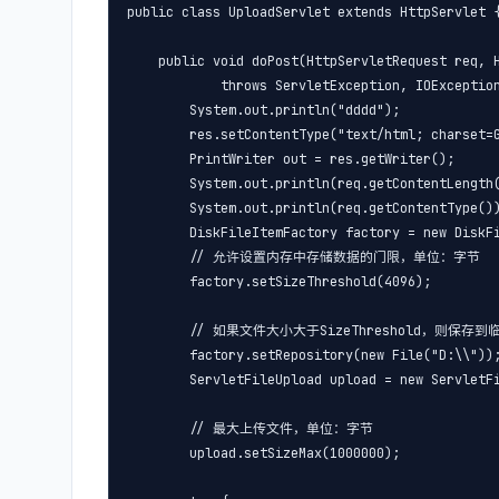
public class UploadServlet extends HttpServlet {
    public void doPost(HttpServletRequest req, H
            throws ServletException, IOException
        System.out.println("dddd");

        res.setContentType("text/html; charset=G
        PrintWriter out = res.getWriter();

        System.out.println(req.getContentLength(
        System.out.println(req.getContentType())
        DiskFileItemFactory factory = new DiskFi
        // 允许设置内存中存储数据的门限，单位：字节

        factory.setSizeThreshold(4096);

        // 如果文件大小大于SizeThreshold，则保存到
        factory.setRepository(new File("D:\\"));
        ServletFileUpload upload = new ServletFi
        // 最大上传文件，单位：字节

        upload.setSizeMax(1000000);
