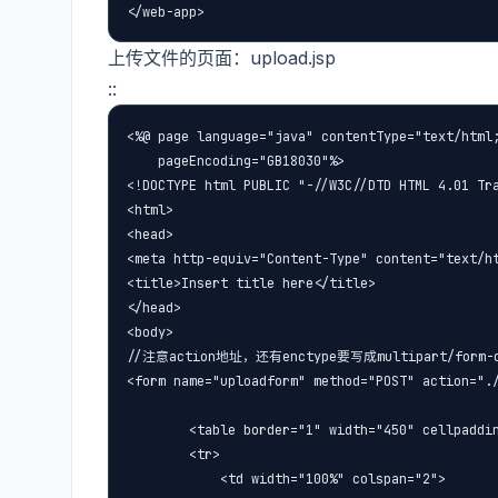
</web-app>
上传文件的页面：upload.jsp
::
<%@ page language="java" contentType="text/html;
    pageEncoding="GB18030"%>

<!DOCTYPE html PUBLIC "-//W3C//DTD HTML 4.01 Tra
<html>

<head>

<meta http-equiv="Content-Type" content="text/ht
<title>Insert title here</title>

</head>

<body>

//注意action地址，还有enctype要写成multipart/form-da
<form name="uploadform" method="POST" action="./
        <table border="1" width="450" cellpaddin
        <tr>

            <td width="100%" colspan="2">
