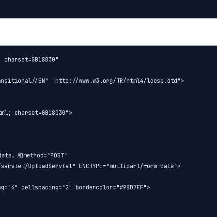
 charset=GB18030"

nsitional//EN" "http://www.w3.org/TR/html4/loose.dtd">

ml; charset=GB18030">

ta，和method="POST"    

servlet/UploadServlet" ENCTYPE="multipart/form-data">

g="4" cellspacing="2" bordercolor="#9BD7FF">
