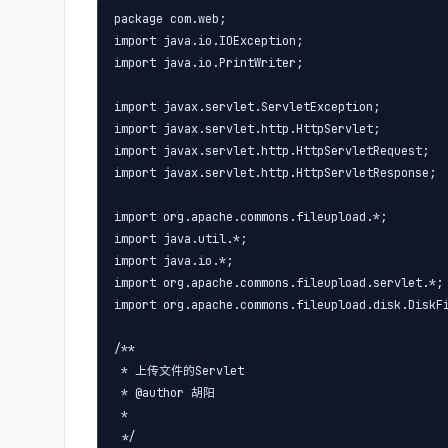
package com.web;

import java.io.IOException;

import java.io.PrintWriter;

import javax.servlet.ServletException;

import javax.servlet.http.HttpServlet;

import javax.servlet.http.HttpServletRequest;

import javax.servlet.http.HttpServletResponse;

import org.apache.commons.fileupload.*;

import java.util.*;

import java.io.*;

import org.apache.commons.fileupload.servlet.*;

import org.apache.commons.fileupload.disk.DiskFi
/**

 * 上传文件的Servlet

 * @author 胡阳

 *

 */
