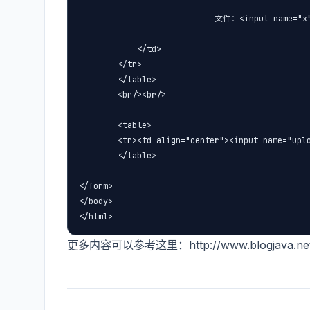
                            文件：<input name="x"
            </td>

        </tr>

        </table>

        <br/><br/>

        <table>

        <tr><td align="center"><input name="up
        </table>

</form>

</body>

</html>
更多内容可以参考这里：http://www.blogjava.net/fr