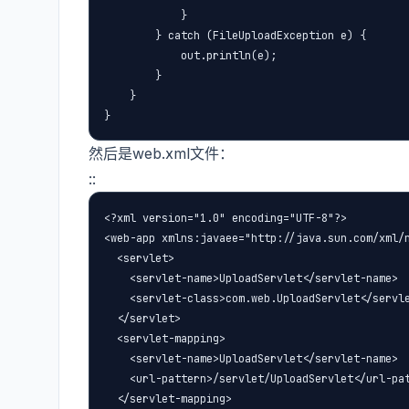
            }

        } catch (FileUploadException e) {

            out.println(e);

        }

    }

}
然后是web.xml文件：
::
<?xml version="1.0" encoding="UTF-8"?>

<web-app xmlns:javaee="http://java.sun.com/xml/n
  <servlet>

    <servlet-name>UploadServlet</servlet-name>

    <servlet-class>com.web.UploadServlet</servle
  </servlet>

  <servlet-mapping>

    <servlet-name>UploadServlet</servlet-name>

    <url-pattern>/servlet/UploadServlet</url-pat
  </servlet-mapping>
