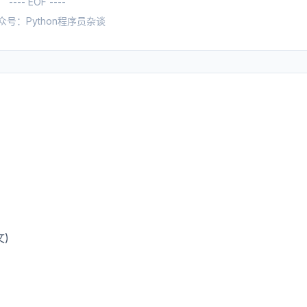
---- EOF ----
众号：Python程序员杂谈
文)