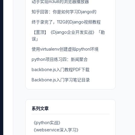
动手实现m3u8的浏览器播放器
知乎回答：你是如何学习Django的
终于录完了，112G的Django视频教程
【置顶】《Django企业开发实战》「勘
误」
使用virtualenv创建虚拟python环境
python项目练习四：新闻聚合
backbone.js入门教程PDF下载
Backbone.js入门学习笔记目录
系列文章
《python实战》
《webservice深入学习》