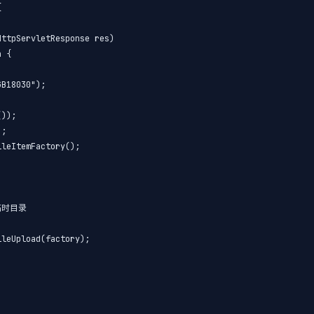


ttpServletResponse res)

 {

B18030");

));

;

leItemFactory();

临时目录



leUpload(factory);
