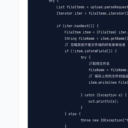
        try {

            List fileItems = upload.parseRequest
            Iterator iter = fileItems.iterator()
            if (iter.hasNext()) {

                FileItem item = (FileItem) iter.
                String fileName = item.getName()
                // 忽略其他不是文件域的所有表单信息

                if (!item.isFormField()) {

                        try {

                            //取得文件名

                            fileName = fileName.
                            // 保存上传的文件
                            item.write(new File(
                        } catch (Exception e) {

                            out.println(e);

                        }

                } else {

                        throw new IOException("f
                }
