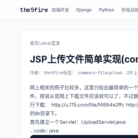
the5fire
前端开发
Django
Python
阶段总
首页
/
Java
/
正文
JSP上传文件简单实现(commo
作者: the5fire
标签:
commons-fileupload
JSP
网上相关的例子比较多，这里只给出最简单的一个，使用
件，按说从官网上下载文件应该就可以了，不过貌
行下载： http://u.115.com/file/f4694e2ffc 
的lib目录下。
首先建立一个Servlet：UploadServlet.java:
.. code:: java