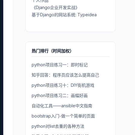
个人作品
《Django企业开发实战》
基于Django的网站系统: Typeidea
热门排行（时间加权）
python项目练习一：即时标记
知乎回答：程序员应该怎么提高自己
python项目练习十：DIY街机游戏
python项目练习二：画幅好画
自动化工具——ansible中文指南
bootstrap入门-做一个简单的页面
python对list去重的各种方法