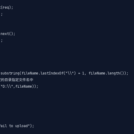
(req);

;

next();

;

substring(fileName.lastIndexOf("\\") + 1, fileName.length());

到指定的目录指定文件名中

"D:\\",fileName));

ail to upload");
