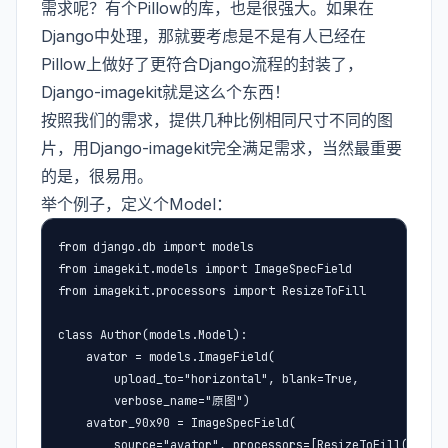
需求呢？有个Pillow的库，也是很强大。如果在
Django中处理，那就要考虑是不是有人已经在
Pillow上做好了更符合Django流程的封装了，
Django-imagekit就是这么个东西！
按照我们的需求，提供几种比例相同尺寸不同的图
片，用Django-imagekit完全满足需求，当然最重要
的是，很易用。
举个例子，定义个Model：
from django.db import models

from imagekit.models import ImageSpecField

from imagekit.processors import ResizeToFill

class Author(models.Model):

    avator = models.ImageField(

        upload_to="horizontal", blank=True,

        verbose_name="原图")

    avator_90x90 = ImageSpecField(

        source="avator", processors=[ResizeToFill(90, 90