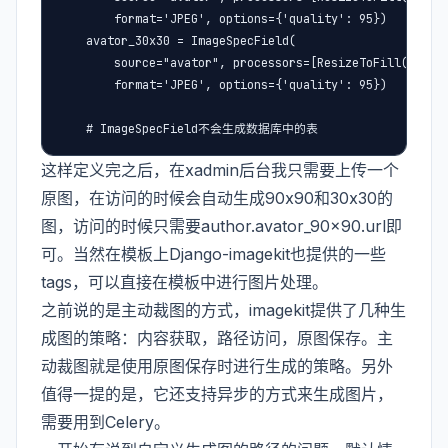
        format='JPEG', options={'quality': 95})

    avator_30x30 = ImageSpecField(

        source="avator", processors=[ResizeToFill(30, 30
        format='JPEG', options={'quality': 95})

    # ImageSpecField不会生成数据库中的表
这样定义完之后，在xadmin后台我只需要上传一个
原图，在访问的时候会自动生成90x90和30x30的
图，访问的时候只需要author.avator_90x90.url即
可。当然在模板上Django-imagekit也提供的一些
tags，可以直接在模板中进行图片处理。
之前说的是主动裁图的方式，imagekit提供了几种生
成图的策略：内容获取，路径访问，原图保存。主
动裁图就是使用原图保存时进行生成的策略。另外
值得一提的是，它还支持异步的方式来生成图片，
需要用到Celery。