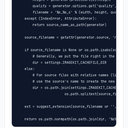
        quality = generator.options.get('quality', 'defa
        filename = '%s_%s_s' % (width, height, quality)

    except (IndexError, AttributeError):

        return source_name_as_path(generator)

    source_filename = getattr(generator.source, 'name', 
    if source_filename is None or os.path.isabs(source_f
        # Generally, we put the file right in the cache 
        dir = settings.IMAGEKIT_CACHEFILE_DIR

    else:

        # For source files with relative names (like Dja
        # use the source's name to create the new filena
        dir = os.path.join(settings.IMAGEKIT_CACHEFILE_D
                        os.path.splitext(source_filename
    ext = suggest_extension(source_filename or '', gener
    return os.path.normpath(os.path.join(dir, '%s%s' % 