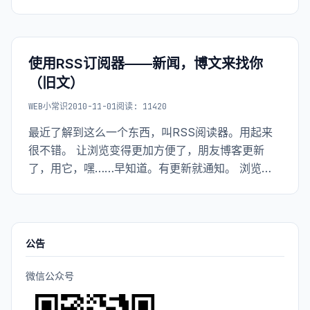
FoxMail中带的RSS订阅，不过前几天卓给我推荐了
google reader，用了下觉得很不错。当然我是通过
igoogle和google reader结合使用的，这样才能达
到理想效果。
使用RSS订阅器——新闻，博文来找你
（旧文）
WEB小常识
2010-11-01
阅读: 11420
最近了解到这么一个东西，叫RSS阅读器。用起来
很不错。 让浏览变得更加方便了，朋友博客更新
了，用它，嘿……早知道。有更新就通知。 浏览新
闻，不用开web。自己送上门来。你说方便不.. 为什
么要使用RSS的11个理由 1.从众多的新闻源寻找正
在发生的事情 2.从多个信箱收
公告
微信公众号