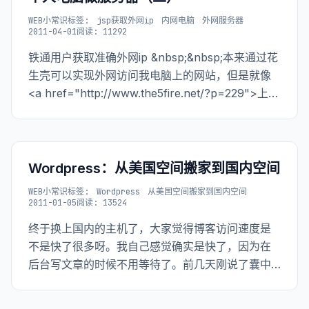
WEB小常识
标签:
jsp获取外网ip
内网电脑
外网服务器
2011-04-01
阅读: 11292
铁通用户获取准确外网ip &nbsp;&nbsp;本来通过花
生壳可以实现外网访问我电脑上的网站，但是就像
<a href="http://www.the5fire.net/?p=229">上篇
文章</a>中所说，在花生壳上需要选
Wordpress：从美国空间搬家到国内空间
WEB小常识
标签:
Wordpress
从美国空间搬家到国内空间
2011-01-05
阅读: 13524
终于换上国内的主机了，大家觉得博客访问速度是
不是快了很多呀。我自己感觉确实是快了，因为在
后台写文章的时候不用等待了。前几天刚说了囊中
羞涩，今天就有人通知我明天去领我们实习的工
资，虽然不知道多少钱，不过租个空间绝对够了。