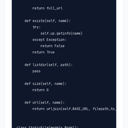
        return full_url

    def exists(self, name):

        try:

            self.up.getinfo(name)

        except Exception:

            return False

        return True

    def listdir(self, path):

        pass

    def size(self, name):

        return 0

    def url(self, name):

        return urljoin(self.BASE_URL, filepath_to_uri(na
class StaticFile(models.Model):
