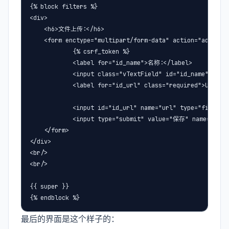
{% block filters %}

<div>

    <h6>文件上传:</h6>

    <form enctype="multipart/form-data" action="add/" me
            {% csrf_token %}

            <label for="id_name">名称:</label>

            <input class="vTextField" id="id_name" maxle
            <label for="id_url" class="required">URL:</l
            <input id="id_url" name="url" type="file" />
            <input type="submit" value="保存" name="_save
    </form>

</div>

<br/>

<br/>

{{ super }}

{% endblock %}
最后的界面是这个样子的：