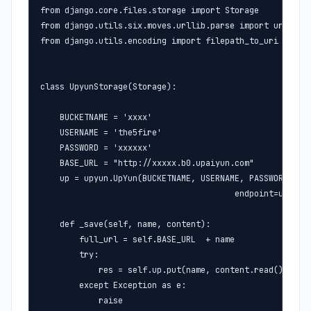
from django.core.files.storage import Storage

from django.utils.six.moves.urllib.parse import urljoin

from django.utils.encoding import filepath_to_uri

class UpyunStorage(Storage):

    BUCKETNAME = 'xxxx'

    USERNAME = 'the5fire'

    PASSWORD = 'xxxxxx'

    BASE_URL = "http://xxxxx.b0.upaiyun.com"

    up = upyun.UpYun(BUCKETNAME, USERNAME, PASSWORD, tim
                                        endpoint=upyun.E
    def _save(self, name, content):

        full_url = self.BASE_URL  + name

        try:

            res = self.up.put(name, content.read(), chec
        except Exception as e:

            raise
