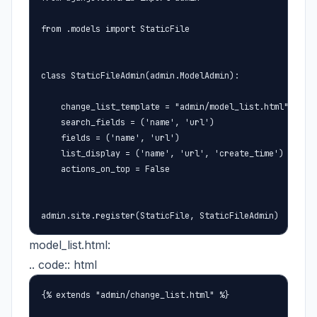
from .models import StaticFile

class StaticFileAdmin(admin.ModelAdmin):

    change_list_template = "admin/model_list.html"    
    search_fields = ('name', 'url')

    fields = ('name', 'url')

    list_display = ('name', 'url', 'create_time')

    actions_on_top = False

admin.site.register(StaticFile, StaticFileAdmin)
model_list.html:
.. code:: html
{% extends "admin/change_list.html" %}
