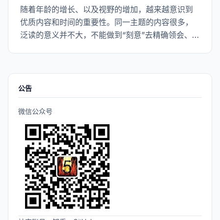
随着年龄的增长、以及视野的增加，越来越意识到
优质内容和时间的重要性。同一主题的内容很多，
泛读的意义并不大，不能做到“刻意”去精确领会、体
验作者的表达，读的多只能掌握更多的皮毛，无法
领会本质。所以之后的阅读计划还是会把之前读过
的好书，但是细节不清楚的书翻出来重新读。最终
的目的还是很简单，让已掌握的知识更加系统，以
公告
至于可以在日常生活工作中随手拈来。
微信公众号