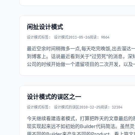
后也是把要创建对象的实例化延迟到子类中。
闲扯设计模式
设计模式
标签:
设计模式
2011-05-26
阅读: 9064
最近空余时间稍微多一点,每天吃完晚饭,出去溜达
到博客上。话说最近看到关于“过劳死”的消息，深
公司的时候开始做一个遗留项目的二次开发，以及一个j
设计模式的误区之一
设计模式
标签:
设计模式的误区
2010-12-25
阅读: 12104
今天继续看建造者模式，打算把昨天的文章最后的
现实现起来远不如初始的Builder代码简洁。虽
用不同的Builder来产生不同的Product，看上篇