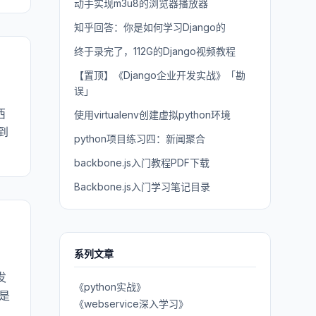
动手实现m3u8的浏览器播放器
知乎回答：你是如何学习Django的
终于录完了，112G的Django视频教程
【置顶】《Django企业开发实战》「勘
误」
西
使用virtualenv创建虚拟python环境
到
python项目练习四：新闻聚合
backbone.js入门教程PDF下载
Backbone.js入门学习笔记目录
系列文章
发
《python实战》
是
《webservice深入学习》