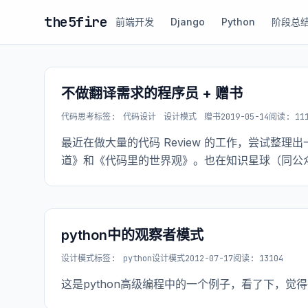
the5fire
前端开发
Django
Python
阶段总
不做翻译需求的程序员 + 赠书
代码思考
标签:
代码设计
设计模式
赠书
2019-05-14
阅读: 111
最近在做大量的代码 Review 的工作，尝试整
道》和《代码里的世界观》。也在知识星球（同公众
python中的观察者模式
设计模式
标签:
python设计模式
2012-07-17
阅读: 13104
这是python高级编程中的一个例子，看了下，觉