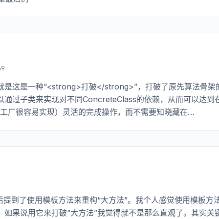
49
一种“<strong>打破</strong>”，打破了原先算法骨架
可以通过子类来实现对不同ConcreteClass的依赖，从而可以达到
多态和工厂很容易实现）灵活的完成操作，而不需要知晓藏在
。（我怎么觉得这里有些类似于工厂方法呢。。。这个以后再谈）
最后提到了使用模板方法来重构“大方法”。我个人感觉使用模板方
，如果说用它来打破“大方法”我觉得就不是那么直观了。其实关