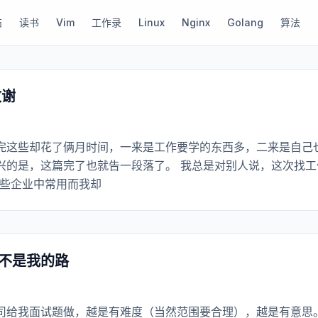
结
读书
Vim
工作录
Linux
Nginx
Golang
算法
致谢
完这些却花了俩月时间，一来是工作要学的东西多，二来是自己
兴的是，这篇完了也就告一段落了。 我总是对别人说，这次找工
一些企业中常用而我却
许不是我的路
司给我面试题做，越是有难度（当然范围要合理），越是有意思