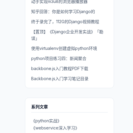
动手实现m3u8的浏览器播放器
知乎回答：你是如何学习Django的
终于录完了，112G的Django视频教程
【置顶】《Django企业开发实战》「勘
误」
使用virtualenv创建虚拟python环境
python项目练习四：新闻聚合
backbone.js入门教程PDF下载
Backbone.js入门学习笔记目录
系列文章
《python实战》
《webservice深入学习》