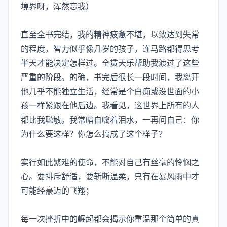
境界呀，浑然忘我）
直至全书完结，我的精神疲惫不堪，以致达到失常
的程度，智力似乎像几岁的孩子，连马路都得思考
半天才能决定怎样过。全赁天乐帮助我渡过了这些
严重的阶段。的确，书完后很长一段时间，我离开
他几乎不能独立生活，经常是个白痴或没世面的小
孩一样紧跟在他后边。我看见，这世界上所有的人
都比我聪敏。我常暗自噙着泪水，一再问自己：你
为什么要这样？你怎么搞成了这个样子？
实行如此繁难的使命，不能对自己有丝毫的怜悯之
心。要排斥舒适，要斩断温柔，只有在暴风雨中才
可能经豪迈的飞翔；
每一次挫折中的崛起都会揭示你重温那个简单的真