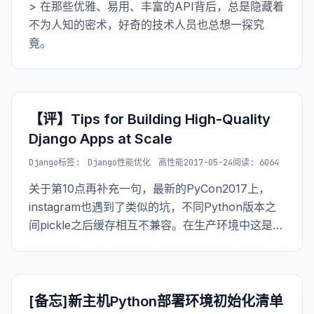
> 在那些优雅、易用、丰富的API背后，总是隐藏着
不为人知的密术，好奇的技术人员也总想一探究
竟。
【评】Tips for Building High-Quality
Django Apps at Scale
Django
标签:
Django性能优化
高性能
2017-05-24
阅读: 6064
关于第10点再补充一句，最新的PyCon2017上，
instagram也遇到了类似的坑，不同Python版本之
间pickle之后缓存相互不兼容。在生产环境中这是一
个很危险的操作。开发环境测试，一切ok。谁会想
到缓存上会有问题，毕竟缓存是随时可以清的。
[备忘]新主机Python部署环境初始化清单