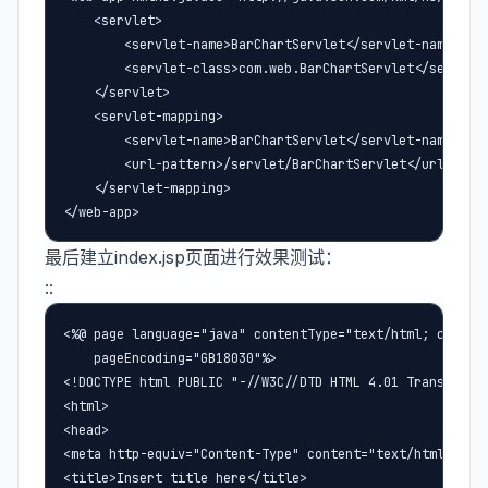
    <servlet>

        <servlet-name>BarChartServlet</servlet-name>

        <servlet-class>com.web.BarChartServlet</servlet-
    </servlet>

    <servlet-mapping>

        <servlet-name>BarChartServlet</servlet-name>

        <url-pattern>/servlet/BarChartServlet</url-patte
    </servlet-mapping>

</web-app>
最后建立index.jsp页面进行效果测试：
::
<%@ page language="java" contentType="text/html; charset
    pageEncoding="GB18030"%>

<!DOCTYPE html PUBLIC "-//W3C//DTD HTML 4.01 Transitiona
<html>

<head>

<meta http-equiv="Content-Type" content="text/html; char
<title>Insert title here</title>
