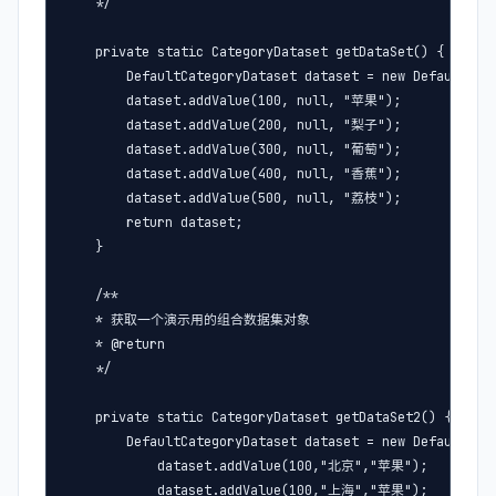
    */

    private static CategoryDataset getDataSet() {

        DefaultCategoryDataset dataset = new DefaultCate
        dataset.addValue(100, null, "苹果");

        dataset.addValue(200, null, "梨子");

        dataset.addValue(300, null, "葡萄");

        dataset.addValue(400, null, "香蕉");

        dataset.addValue(500, null, "荔枝");

        return dataset;

    }

    /**

    * 获取一个演示用的组合数据集对象

    * @return

    */

    private static CategoryDataset getDataSet2() {

        DefaultCategoryDataset dataset = new DefaultCate
            dataset.addValue(100,"北京","苹果");

            dataset.addValue(100,"上海","苹果");
