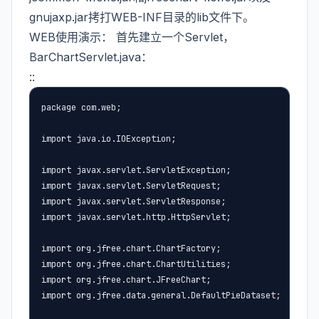
gnujaxp.jar拷打WEB-INF目录的lib文件下。
WEB使用演示： 首先建立一个Servlet，
BarChartServlet.java：
::
package com.web;

import java.io.IOException;

import javax.servlet.ServletException;

import javax.servlet.ServletRequest;

import javax.servlet.ServletResponse;

import javax.servlet.http.HttpServlet;

import org.jfree.chart.ChartFactory;

import org.jfree.chart.ChartUtilities;

import org.jfree.chart.JFreeChart;

import org.jfree.data.general.DefaultPieDataset;
