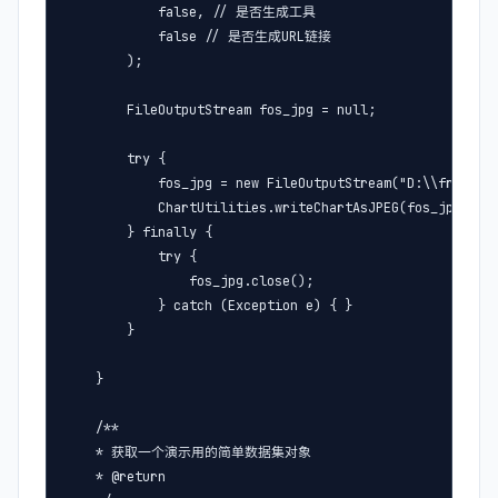
            false, // 是否生成工具

            false // 是否生成URL链接

        );

        FileOutputStream fos_jpg = null;

        try {

            fos_jpg = new FileOutputStream("D:\\fruit.jp
            ChartUtilities.writeChartAsJPEG(fos_jpg,1.0f
        } finally {

            try {

                fos_jpg.close();

            } catch (Exception e) { }

        }

    }

    /**

    * 获取一个演示用的简单数据集对象

    * @return
