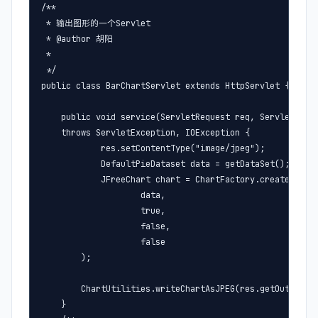
/**

 * 输出图形的一个Servlet

 * @author 胡阳

 *

 */

public class BarChartServlet extends HttpServlet {

    public void service(ServletRequest req, ServletRespo
    throws ServletException, IOException {

            res.setContentType("image/jpeg");

            DefaultPieDataset data = getDataSet();

            JFreeChart chart = ChartFactory.createPie
                    data,

                    true,

                    false,

                    false

        );

        ChartUtilities.writeChartAsJPEG(res.getOutputStr
    }
