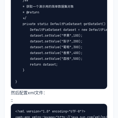
    /**

    * 获取一个演示用的简单数据集对象

    * @return

    */

    private static DefaultPieDataset getDataSet() {

        DefaultPieDataset dataset = new DefaultPieDatase
        dataset.setValue("苹果",100);

        dataset.setValue("梨子",200);

        dataset.setValue("葡萄",300);

        dataset.setValue("香蕉",400);

        dataset.setValue("荔枝",500);

        return dataset;

    }

}
然后配置xml文件：
::
<?xml version="1.0" encoding="UTF-8"?>

<web-app xmlns:javaee="http://java.sun.com/xml/ns/javaee