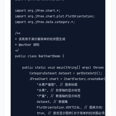
import org.jfree.chart.*;

import org.jfree.chart.plot.PlotOrientation;

import org.jfree.data.category.*;

/**

* 该类用于演示最简单的柱状图生成

* @author 胡阳

*/

public class BarChartDemo {

    public static void main(String[] args) throws IOExce
        CategoryDataset dataset = getDataSet2();

        JFreeChart chart = ChartFactory.createBarChart3D
            "水果产量图", // 图表标题

            "水果", // 目录轴的显示标签

            "产量", // 数值轴的显示标签

            dataset, // 数据集

            PlotOrientation.VERTICAL, // 图表方向：水平、
            true, // 是否显示图例(对于简单的柱状图必须是false