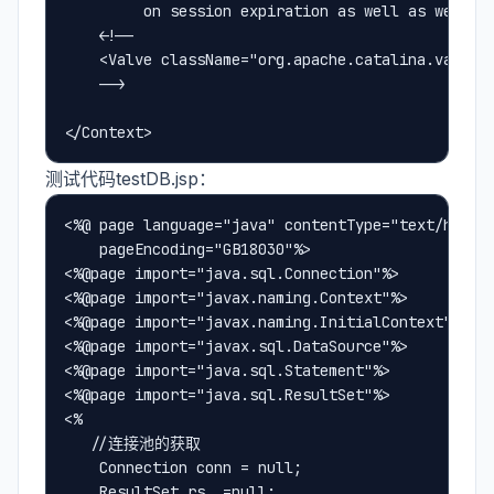
         on session expiration as well as webapp 
    <!--

    <Valve className="org.apache.catalina.valves.
    -->

测试代码testDB.jsp：
<%@ page language="java" contentType="text/html; 
    pageEncoding="GB18030"%>

<%@page import="java.sql.Connection"%>

<%@page import="javax.naming.Context"%>

<%@page import="javax.naming.InitialContext"%>

<%@page import="javax.sql.DataSource"%>

<%@page import="java.sql.Statement"%>

<%@page import="java.sql.ResultSet"%>

<%

   //连接池的获取

    Connection conn = null;

    ResultSet rs  =null;
