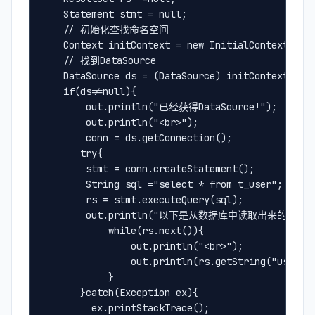
    Statement stmt = null;

    // 初始化查找命名空间

    Context initContext = new InitialContext();

    // 找到DataSource

    DataSource ds = (DataSource) initContext.look
    if(ds!=null){

        out.println("已经获得DataSource!");

        out.println("<br>");

        conn = ds.getConnection();

       try{

        stmt = conn.createStatement();

        String sql ="select * from t_user";

        rs = stmt.executeQuery(sql);

        out.println("以下是从数据库中读取出来的数据:<b
            while(rs.next()){

                out.println("<br>");

                out.println(rs.getString("user_id
            }

       }catch(Exception ex){

         ex.printStackTrace();
