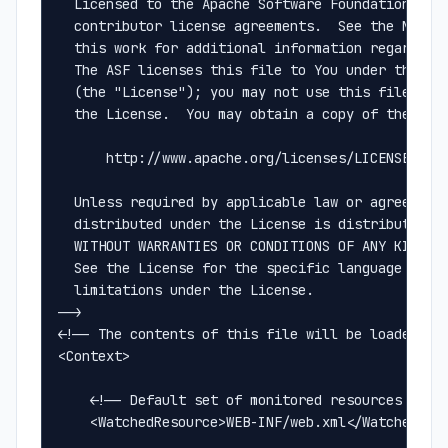
  Licensed to the Apache Software Foundation (ASF
  contributor license agreements.  See the NOTICE
  this work for additional information regarding 
  The ASF licenses this file to You under the Apa
  (the "License"); you may not use this file exce
  the License.  You may obtain a copy of the Lice
      http://www.apache.org/licenses/LICENSE-2.0

  Unless required by applicable law or agreed to 
  distributed under the License is distributed on
  WITHOUT WARRANTIES OR CONDITIONS OF ANY KIND, e
  See the License for the specific language gover
  limitations under the License.

-->

<!-- The contents of this file will be loaded for
<Context>

    <!-- Default set of monitored resources -->

    <WatchedResource>WEB-INF/web.xml</WatchedReso