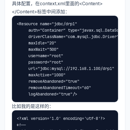
具体配置，在context.xml里面的<Content>
</Content>标签中间添加：
<Resource name="jdbc/drp1"

     auth="Container" type="javax.sql.DataSource"
     driverClassName="com.mysql.jdbc.Driver"

     maxIdle="20"

     maxWait="500"

     username="root"

     password="root"

     url="jdbc:mysql://192.168.1.100/drp1"

     maxActive="1000"

     removeAbandoned="true"

     removeAbandonedTimeout="60"

比如我的是这样的：
<?xml version='1.0' encoding='utf-8'?>

<!--
