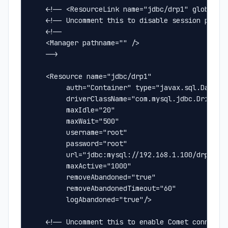
    <!-- <ResourceLink name="jdbc/drp1" global="j
    <!-- Uncomment this to disable session persis
    <!--

    <Manager pathname="" />

    -->

    <Resource name="jdbc/drp1"

         auth="Container" type="javax.sql.DataSou
         driverClassName="com.mysql.jdbc.Driver"

         maxIdle="20"

         maxWait="500"

         username="root"

         password="root"

         url="jdbc:mysql://192.168.1.100/drp1"

         maxActive="1000"

         removeAbandoned="true"

         removeAbandonedTimeout="60"

         logAbandoned="true"/>

    <!-- Uncomment this to enable Comet connectio