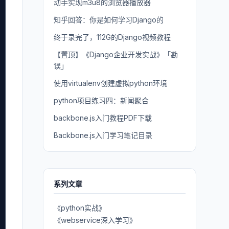
动手实现m3u8的浏览器播放器
知乎回答：你是如何学习Django的
终于录完了，112G的Django视频教程
【置顶】《Django企业开发实战》「勘
误」
使用virtualenv创建虚拟python环境
python项目练习四：新闻聚合
backbone.js入门教程PDF下载
Backbone.js入门学习笔记目录
系列文章
《python实战》
《webservice深入学习》