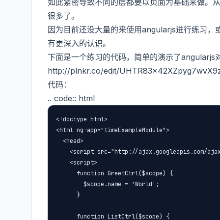
如此紧密导致不同的层都要以页面为基础来做。从这点对
很多了。
因为目前还没大量的来使用angularjs进行练习，
有更深入的认识。
下面是一个练习的代码，简单的演示了angular
http://plnkr.co/edit/UHTR83x42XZpyg7wvX9
代码：
.. code:: html
<!doctype html>

<html ng-app="timeExampleModule">

  <head>

    <script src="http://ajax.googleapis.com/ajax
    <script>

      function GreetCtrl($scope) {

        $scope.name = 'World';

      }

      function ListCtrl($scope) {
