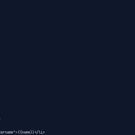


ername">{{name}}</li>
