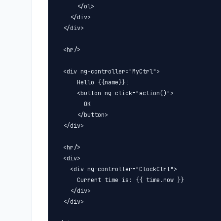
      </ol>

    </div>

  </div>

  <hr/>

  <div ng-controller="MyCtrl">

      Hello {{name}}!

      <button ng-click="action()">

        OK

      </button>

  </div>

  <hr/>

  <div>

    <div ng-controller="ClockCtrl">

      Current time is: {{ time.now }}

    </div>

  </div>
