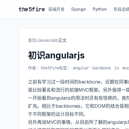
the5fire
前端开发
Django
Python
阶段总
首页
/
Javascript
/
正文
初识angularjs
作者: the5fire
标签:
angular
backbone
js
mv
之前有学习过一段时间的backbone，近期在同事的
是比较著名和流行的前端MVC框架。另外值得一提的是a
一开始看到angularjs的用法时还有些惊艳的，竟然
扩充。相比于backbonejs，它和DOM的结合是
于不同框架的设计目标不同。
另外再说MVC的事情，从目前所了解的angula