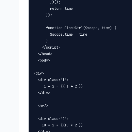
        })();

        return time;

      });

      function ClockCtrl($scope, time) {

        $scope.time = time

      }

    </script>

  </head>

  <body>

<div>

  <div class="1">

     1 + 2 = {{ 1 + 2 }}

  </div>

  <hr/>

  <div class="2">

    10 * 2 = {{10 * 2 }}

  </div>
