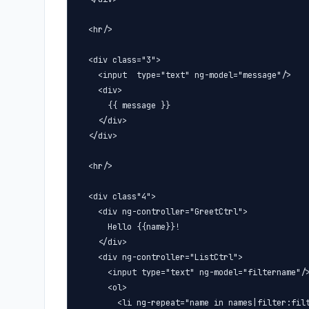
  <hr/>

  <div class="3">

    <input  type="text" ng-model="message"/>

    <div>

      {{ message }}

    </div>

  </div>

  <hr/>

  <div class"4">

    <div ng-controller="GreetCtrl">

      Hello {{name}}!

    </div>

    <div ng-controller="ListCtrl">

      <input type="text" ng-model="filtername"/>
      <ol>

        <li ng-repeat="name in names|filter:filt