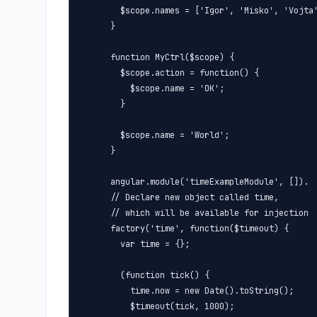
        $scope.names = ['Igor', 'Misko', 'Vojta'
      }

      function MyCtrl($scope) {

        $scope.action = function() {

          $scope.name = 'OK';

        }

        $scope.name = 'World';

      }

      angular.module('timeExampleModule', []).

      // Declare new object called time,

      // which will be available for injection

      factory('time', function($timeout) {

        var time = {};

        (function tick() {

          time.now = new Date().toString();

          $timeout(tick, 1000);
