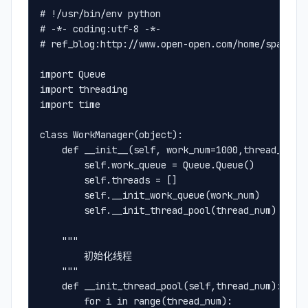
# !/usr/bin/env python
# -*- coding:utf-8 -*-
# ref_blog:http://www.open-open.com/home/space-5
import Queue
import threading
import time
class WorkManager(object):
    def __init__(self, work_num=1000,thread_num=
        self.work_queue = Queue.Queue()
        self.threads = []
        self.__init_work_queue(work_num)
        self.__init_thread_pool(thread_num)
    """
        初始化线程
    """
    def __init_thread_pool(self,thread_num):
        for i in range(thread_num):