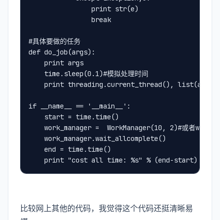
                print str(e)
                break
#具体要做的任务
def do_job(args):
    print args
    time.sleep(0.1)#模拟处理时间
    print threading.current_thread(), list(args)
if __name__ == '__main__':
    start = time.time()
    work_manager =  WorkManager(10, 2)#或者work_m
    work_manager.wait_allcomplete()
    end = time.time()
    print "cost all time: %s" % (end-start)
比较网上其他的代码，我觉得这个代码还挺清晰易