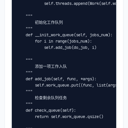
            self.threads.append(Work(self.work_q
    """
        初始化工作队列
    """
    def __init_work_queue(self, jobs_num):
        for i in range(jobs_num):
            self.add_job(do_job, i)
    """
        添加一项工作入队
    """
    def add_job(self, func, *args):
        self.work_queue.put((func, list(ar
    """
        检查剩余队列任务
    """
    def check_queue(self):
        return self.work_queue.qsize()