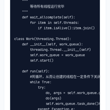
    """
        等待所有线程运行完毕
    """   
    def wait_allcomplete(self):
        for item in self.threads:
            if item.isAlive():item.join()
class Work(threading.Thread):
    def __init__(self, work_queue):
        threading.Thread.__init__(self)
        self.work_queue = work_queue
        self.start()
    def run(self):
        #死循环，从而让创建的线程在一定条件下关闭退出
        while True:
            try:
                do, args = self.work_queue
                do(args)
                self.work_queue.task_done()
            except Exception,e: