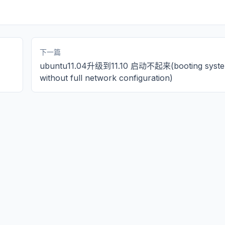
下一篇
ubuntu11.04升级到11.10 启动不起来(booting syst
without full network configuration)