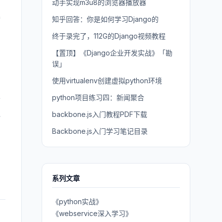
动手实现m3u8的浏览器播放器
寡
知乎回答：你是如何学习Django的
终于录完了，112G的Django视频教程
【置顶】《Django企业开发实战》「勘
误」
使用virtualenv创建虚拟python环境
员
python项目练习四：新闻聚合
老
触
backbone.js入门教程PDF下载
Backbone.js入门学习笔记目录
系列文章
《python实战》
《webservice深入学习》