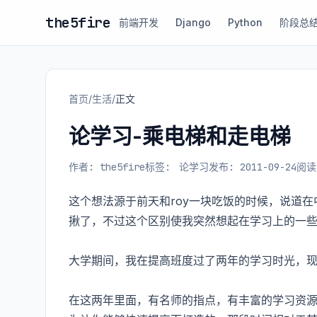
the5fire
前端开发
Django
Python
阶段总
首页
/
生活
/
正文
论学习-乘电梯和走电梯
作者: the5fire
标签:
论学习
发布: 2011-09-24
阅读:
这个想法源于前天和roy一块吃饭的时候，说道
揪了，不过这个区别使我突然想起在学习上的一
大学期间，我在提高班度过了两年的学习时光，
在这两年里面，有名师的指点，有丰富的学习资