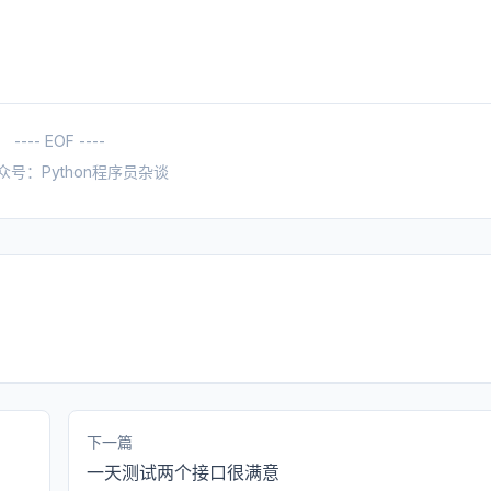
---- EOF ----
众号：Python程序员杂谈
下一篇
一天测试两个接口很满意