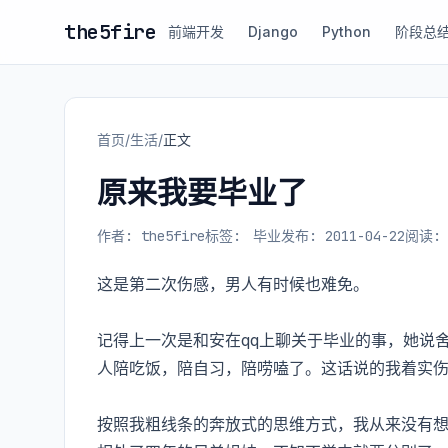
the5fire
前端开发
Django
Python
阶段总
首页
/
生活
/
正文
原来我要毕业了
作者: the5fire
标签:
毕业
发布: 2011-04-22
阅读: 
这是第二次伤感，男人有时候也难免。
记得上一次是和安在qq上聊关于毕业的事，她说
人陪吃饭，陪自习，陪唠嗑了。这话说的我着实
按照我粗线条的奔放式的思维方式，我从来没有