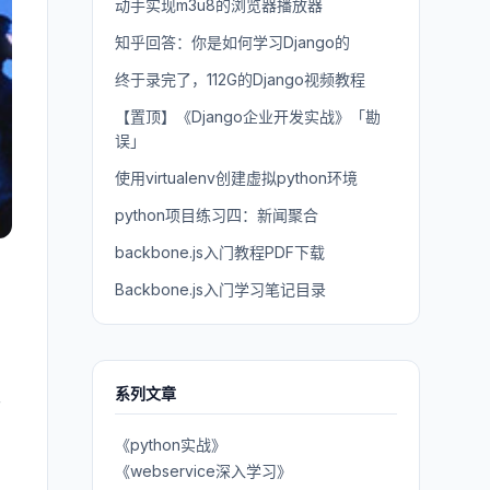
动手实现m3u8的浏览器播放器
知乎回答：你是如何学习Django的
终于录完了，112G的Django视频教程
【置顶】《Django企业开发实战》「勘
误」
使用virtualenv创建虚拟python环境
python项目练习四：新闻聚合
backbone.js入门教程PDF下载
Backbone.js入门学习笔记目录
。
系列文章
于
《python实战》
《webservice深入学习》