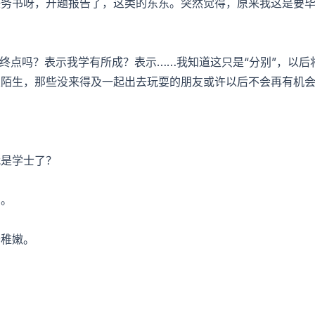
任务书呀，开题报告了，这类的东东。突然觉得，原来我这是要
终点吗？表示我学有所成？表示……我知道这只是“分别”，以后
次陌生，那些没来得及一起出去玩耍的朋友或许以后不会再有机
我是学士了？
名。
于稚嫩。